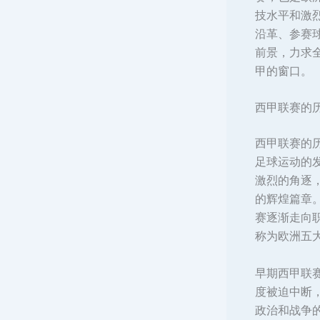
技水平和激
沿革、参赛
前景，力求
甲的窗口。
西甲联赛的
西甲联赛的
足球运动的
激烈的角逐
的辉煌篇章
赛逐渐走向
称为欧洲五
早期西甲联
度被迫中断
政治和战争