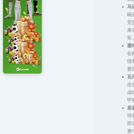
马德
崛
竞
来
军
塞维
在
情
赛
瓦伦
忠
成
甲
皇家
培
而
赛