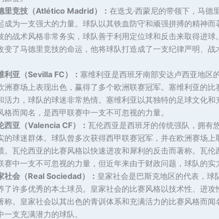
里竞技（Atlético Madrid）：
在迭戈·西蒙尼的带领下，马德
起成为一支强大的力量。球队以其铁血防守和顽强拼搏的精神而
技的战术风格非常务实，球队善于利用定位球和反击来取得进球
改变了马德里竞技的命运，他将球队打造成了一支纪律严明、战
。
利亚（Sevilla FC）：
塞维利亚是西班牙南部安达卢西亚地区
欧洲赛场上表现出色，赢得了多个欧洲联赛冠军。塞维利亚的比
和活力，球队的球迷非常热情。塞维利亚以其独特的足球文化和
风格而闻名，是西甲联赛中一支不可忽视的力量。
西亚（Valencia CF）：
瓦伦西亚是西班牙的传统强队，拥有
实的球迷群体。球队曾多次获得西甲联赛冠军，并在欧洲赛场上
绩。瓦伦西亚的比赛风格以快速进攻和犀利的反击而著称。瓦伦
联赛中一支不可忽视的力量，但近年来由于财政问题，球队的实
社会（Real Sociedad）：
皇家社会是巴斯克地区的代表，球
养了许多优秀的本土球员。皇家社会的比赛风格以技术性、进攻
著称。皇家社会以其出色的青训体系和充满活力的比赛风格而闻
中一支充满潜力的球队。