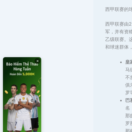
西甲联赛的
西甲联赛由
军，并有资
乙级联赛。
和球迷群体
×
皇
马
不
俱
罗
巴塞
名
那
罗
那