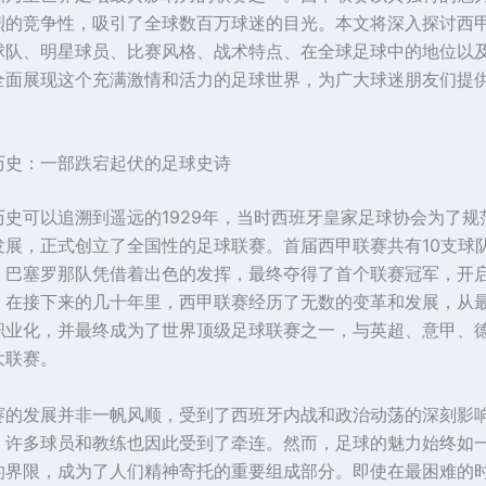
烈的竞争性，吸引了全球数百万球迷的目光。本文将深入探讨西
球队、明星球员、比赛风格、战术特点、在全球足球中的地位以
全面展现这个充满激情和活力的足球世界，为广大球迷朋友们提
历史：一部跌宕起伏的足球史诗
历史可以追溯到遥远的1929年，当时西班牙皇家足球协会为了规
发展，正式创立了全国性的足球联赛。首届西甲联赛共有10支球
，巴塞罗那队凭借着出色的发挥，最终夺得了首个联赛冠军，开
。在接下来的几十年里，西甲联赛经历了无数的变革和发展，从
职业化，并最终成为了世界顶级足球联赛之一，与英超、意甲、
大联赛。
赛的发展并非一帆风顺，受到了西班牙内战和政治动荡的深刻影
，许多球员和教练也因此受到了牵连。然而，足球的魅力始终如
的界限，成为了人们精神寄托的重要组成部分。即使在最困难的