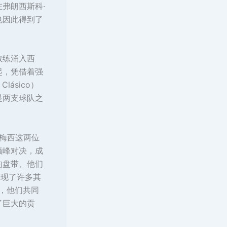
弗朗西斯科·
也因此得到了
教练涌入西
起，凭借着强
ásico）
是两支球队之
·梅西这两位
巅峰对决，成
的盘带、他们
涌现了许多其
，他们共同
了巨大的贡