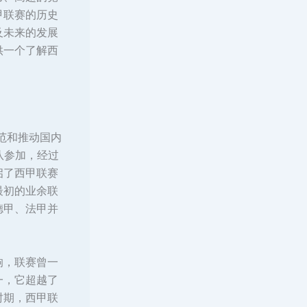
甲联赛的历史
及未来的发展
供一个了解西
范和推动国内
队参加，经过
启了西甲联赛
最初的业余联
德甲、法甲并
响，联赛曾一
一，它超越了
时期，西甲联