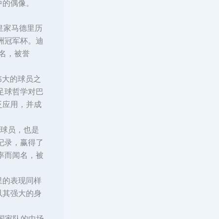
中的偶像。
皇家马德里历
洲冠军杯。迪
名，被誉
伟大的球员之
足球哲学对巴
泛应用，并成
球员，也是
纪录，赢得了
率而闻名，被
里的表现同样
以其强大的身
国家队的中场