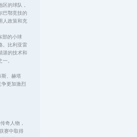
地区的球队，
尔巴鄂竞技的
用人政策和充
。
东部的小球
格。比利亚雷
精湛的技术和
之一。
蒂斯、赫塔
竞争更加激烈
等传奇人物，
联赛中取得