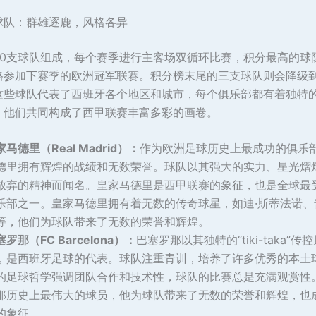
球队：群雄逐鹿，风格各异
20支球队组成，每个赛季进行主客场双循环比赛，积分最高的球
格参加下赛季的欧洲冠军联赛。积分榜末尾的三支球队则会降级
这些球队代表了西班牙各个地区和城市，每个俱乐部都有着独特
，他们共同构成了西甲联赛丰富多彩的画卷。
家马德里（Real Madrid）：
作为欧洲足球历史上最成功的俱乐
德里拥有辉煌的战绩和无数荣誉。球队以其强大的实力、星光熠
放弃的精神而闻名。皇家马德里是西甲联赛的象征，也是全球最
乐部之一。皇家马德里拥有着无数的传奇球星，如迪·斯蒂法诺、
等，他们为球队带来了无数的荣誉和辉煌。
罗那（FC Barcelona）：
巴塞罗那以其独特的“tiki-taka”传
，是西班牙足球的代表。球队注重青训，培养了许多优秀的本土
的足球哲学强调团队合作和技术性，球队的比赛总是充满观赏性
那历史上最伟大的球员，他为球队带来了无数的荣誉和辉煌，也
的象征。