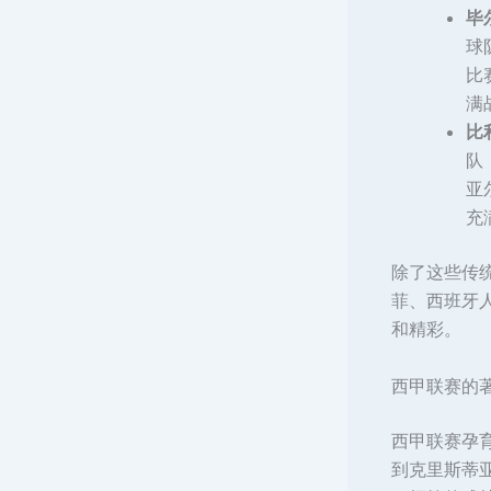
毕尔
球
比
满
比利
队
亚
充
除了这些传
菲、西班牙
和精彩。
西甲联赛的
西甲联赛孕育
到克里斯蒂