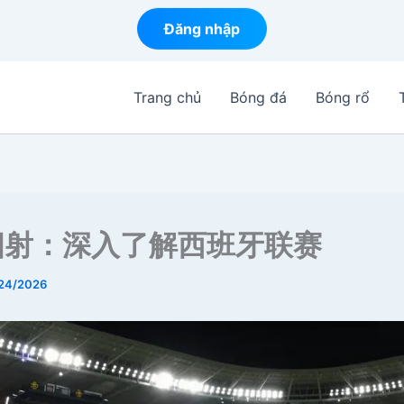
Đăng nhập
Trang chủ
Bóng đá
Bóng rổ
四射：深入了解西班牙联赛
24/2026