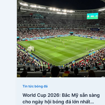
Tin tức bóng đá
World Cup 2026: Bắc Mỹ sẵn sàng
cho ngày hội bóng đá lớn nhất