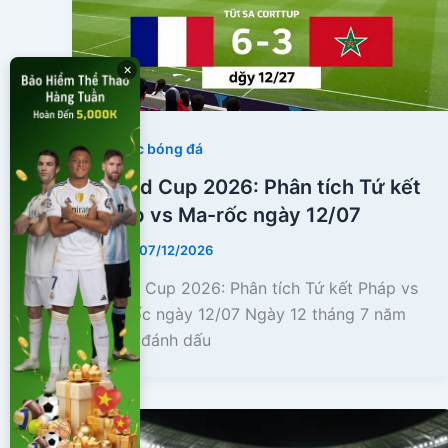
×
Tin tức bóng đá
World Cup 2026: Phân tích Tứ kết
Pháp vs Ma-rốc ngày 12/07
jacky
/
07/12/2026
World Cup 2026: Phân tích Tứ kết Pháp vs
Ma-rốc ngày 12/07 Ngày 12 tháng 7 năm
2026 đánh dấu