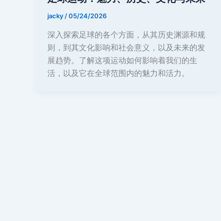
jacky
/
05/24/2026
深入探索足球的各个方面，从其历史渊源和规
则，到其文化影响和社会意义，以及未来的发
展趋势。了解这项运动如何影响着我们的生
活，以及它在全球范围内的魅力和活力。