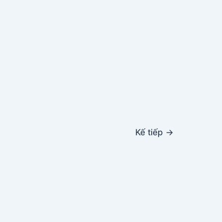
Kế tiếp
→