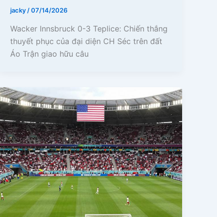
diện CH Séc trên đất Áo
jacky
/
07/14/2026
Wacker Innsbruck 0-3 Teplice: Chiến thắng
thuyết phục của đại diện CH Séc trên đất
Áo Trận giao hữu câu