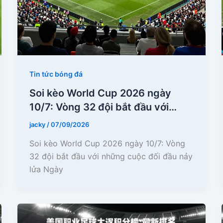
Tin tức bóng đá
Soi kèo World Cup 2026 ngày
10/7: Vòng 32 đội bắt đầu với
những cuộc đối đầu nảy lửa
jacky
/
07/09/2026
Soi kèo World Cup 2026 ngày 10/7: Vòng
32 đội bắt đầu với những cuộc đối đầu nảy
lửa Ngày