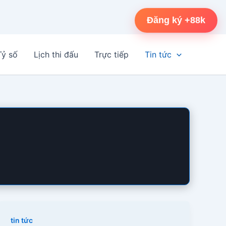
Đăng ký +88k
Tỷ số
Lịch thi đấu
Trực tiếp
Tin tức
tin tức