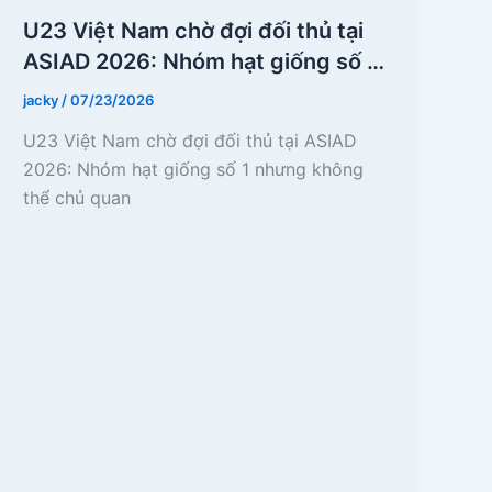
U23 Việt Nam chờ đợi đối thủ tại
ASIAD 2026: Nhóm hạt giống số 1
nhưng không thể chủ quan
jacky
/
07/23/2026
U23 Việt Nam chờ đợi đối thủ tại ASIAD
2026: Nhóm hạt giống số 1 nhưng không
thể chủ quan