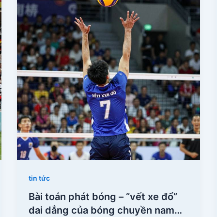
tin tức
Bài toán phát bóng – “vết xe đổ”
dai dẳng của bóng chuyền nam