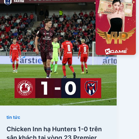
tin tức
Chicken Inn hạ Hunters 1-0 trên
sân khách tại vòng 23 Premier