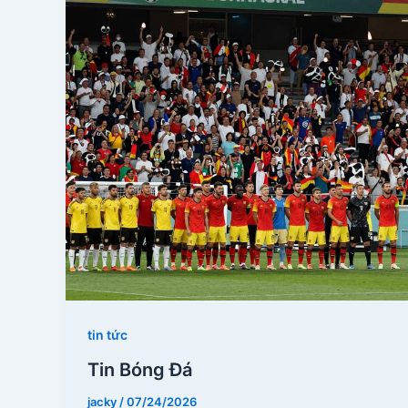
tin tức
Tin Bóng Đá
jacky
/
07/24/2026