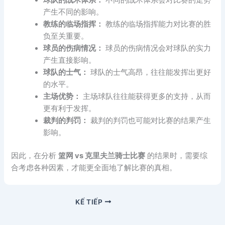
球队的战术体系：
不同的战术体系会对比赛的走势
产生不同的影响。
教练的临场指挥：
教练的临场指挥能力对比赛的胜
负至关重要。
球员的伤病情况：
球员的伤病情况会对球队的实力
产生直接影响。
球队的士气：
球队的士气高昂，往往能发挥出更好
的水平。
主场优势：
主场球队往往能获得更多的支持，从而
更有利于发挥。
裁判的判罚：
裁判的判罚也可能对比赛的结果产生
影响。
因此，在分析
篮网 vs 克里夫兰骑士比赛
的结果时，需要综
合考虑各种因素，才能更全面地了解比赛的真相。
KẾ TIẾP