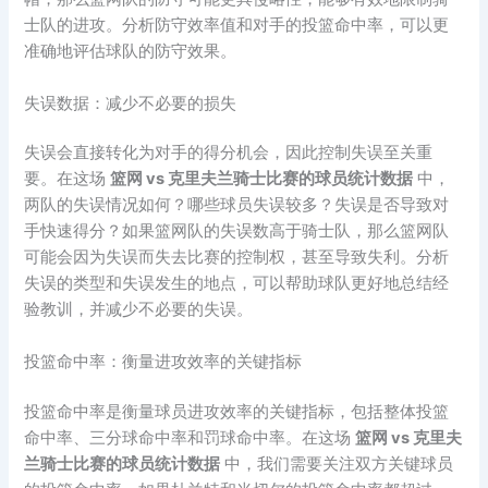
士队的进攻。分析防守效率值和对手的投篮命中率，可以更
准确地评估球队的防守效果。
失误数据：减少不必要的损失
失误会直接转化为对手的得分机会，因此控制失误至关重
要。在这场
篮网 vs 克里夫兰骑士比赛的球员统计数据
中，
两队的失误情况如何？哪些球员失误较多？失误是否导致对
手快速得分？如果篮网队的失误数高于骑士队，那么篮网队
可能会因为失误而失去比赛的控制权，甚至导致失利。分析
失误的类型和失误发生的地点，可以帮助球队更好地总结经
验教训，并减少不必要的失误。
投篮命中率：衡量进攻效率的关键指标
投篮命中率是衡量球员进攻效率的关键指标，包括整体投篮
命中率、三分球命中率和罚球命中率。在这场
篮网 vs 克里夫
兰骑士比赛的球员统计数据
中，我们需要关注双方关键球员