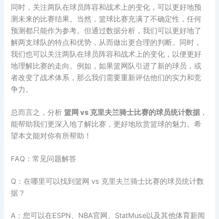
同时，关注两队在球员阵容和战术上的变化，可以更好地预
测未来的比赛结果。当然，篮球比赛充满了不确定性，任何
预测都只能作为参考。但通过数据分析，我们可以更好地了
解两支球队的特点和优势，从而做出更合理的判断。同时，
我们也可以关注两队在球员阵容和战术上的变化，以便更好
地理解比赛的走向。例如，如果篮网队引进了新的球员，或
者改变了战术体系，那么我们需要重新评估他们的实力和竞
争力。
总而言之，分析
篮网 vs 克里夫兰骑士比赛的球员统计数据
，
能帮助我们更深入地了解比赛，更好地欣赏篮球的魅力。希
望本文能对你有所帮助！
FAQ：常见问题解答
Q：在哪里可以找到篮网 vs 克里夫兰骑士比赛的球员统计数
据？
A：您可以在ESPN、NBA官网、StatMuse以及其他体育新闻