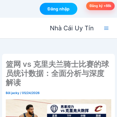
Đăng ký +88k
Đăng nhập
Nhảy
Nhà Cái Uy Tín
tới
nội
dung
篮网 vs 克里夫兰骑士比赛的球
员统计数据：全面分析与深度
解读
Bởi
jacky
/
05/24/2026