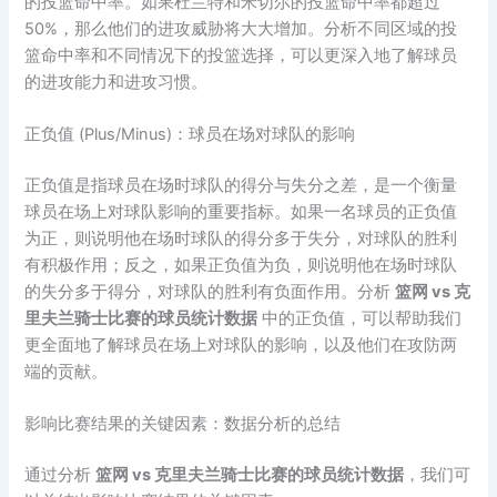
的投篮命中率。如果杜兰特和米切尔的投篮命中率都超过
50%，那么他们的进攻威胁将大大增加。分析不同区域的投
篮命中率和不同情况下的投篮选择，可以更深入地了解球员
的进攻能力和进攻习惯。
正负值 (Plus/Minus)：球员在场对球队的影响
正负值是指球员在场时球队的得分与失分之差，是一个衡量
球员在场上对球队影响的重要指标。如果一名球员的正负值
为正，则说明他在场时球队的得分多于失分，对球队的胜利
有积极作用；反之，如果正负值为负，则说明他在场时球队
的失分多于得分，对球队的胜利有负面作用。分析
篮网 vs 克
里夫兰骑士比赛的球员统计数据
中的正负值，可以帮助我们
更全面地了解球员在场上对球队的影响，以及他们在攻防两
端的贡献。
影响比赛结果的关键因素：数据分析的总结
通过分析
篮网 vs 克里夫兰骑士比赛的球员统计数据
，我们可