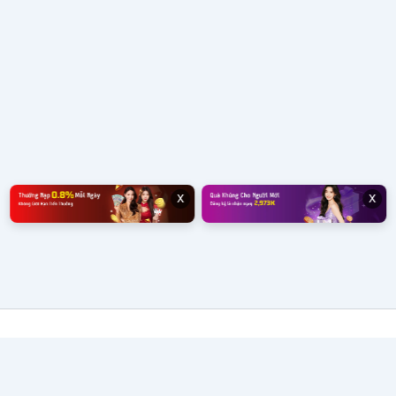
x
x
klive