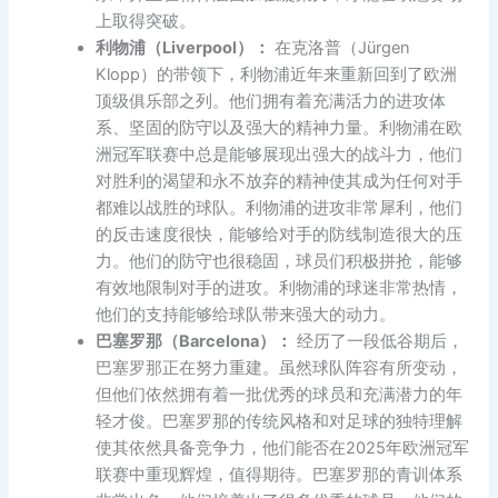
上取得突破。
利物浦（Liverpool）：
在克洛普（Jürgen
Klopp）的带领下，利物浦近年来重新回到了欧洲
顶级俱乐部之列。他们拥有着充满活力的进攻体
系、坚固的防守以及强大的精神力量。利物浦在欧
洲冠军联赛中总是能够展现出强大的战斗力，他们
对胜利的渴望和永不放弃的精神使其成为任何对手
都难以战胜的球队。利物浦的进攻非常犀利，他们
的反击速度很快，能够给对手的防线制造很大的压
力。他们的防守也很稳固，球员们积极拼抢，能够
有效地限制对手的进攻。利物浦的球迷非常热情，
他们的支持能够给球队带来强大的动力。
巴塞罗那（Barcelona）：
经历了一段低谷期后，
巴塞罗那正在努力重建。虽然球队阵容有所变动，
但他们依然拥有着一批优秀的球员和充满潜力的年
轻才俊。巴塞罗那的传统风格和对足球的独特理解
使其依然具备竞争力，他们能否在2025年欧洲冠军
联赛中重现辉煌，值得期待。巴塞罗那的青训体系