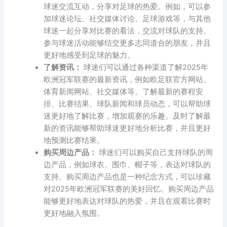
球迷交流互动，分享对足球的热爱。例如，可以参
加球迷论坛、社交媒体讨论、足球游戏等，与其他
球迷一起分享对比赛的看法，交流对球队的支持。
参与球迷活动能够结交更多志同道合的朋友，并且
更好地感受到足球的魅力。
了解资讯：
球迷们可以通过各种渠道了解2025年
欧洲冠军联赛的最新资讯，例如欧足联官方网站、
体育新闻网站、社交媒体等。了解最新的赛程安
排、比赛结果、球队新闻和球员动态，可以帮助球
迷更好地了解比赛，增加观赛的乐趣。及时了解最
新的资讯能够帮助球迷更好地分析比赛，并且更好
地预测比赛结果。
购买周边产品：
球迷们可以购买自己支持球队的周
边产品，例如球衣、围巾、帽子等，表达对球队的
支持。购买周边产品也是一种纪念方式，可以珍藏
对2025年欧洲冠军联赛的美好回忆。购买周边产品
能够更好地表达对球队的热爱，并且在观看比赛时
更好地融入氛围。