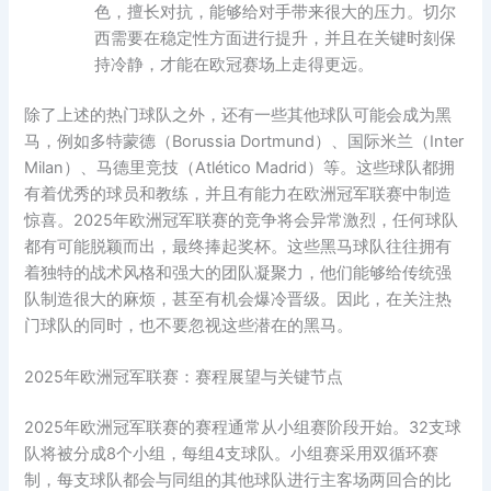
色，擅长对抗，能够给对手带来很大的压力。切尔
西需要在稳定性方面进行提升，并且在关键时刻保
持冷静，才能在欧冠赛场上走得更远。
除了上述的热门球队之外，还有一些其他球队可能会成为黑
马，例如多特蒙德（Borussia Dortmund）、国际米兰（Inter
Milan）、马德里竞技（Atlético Madrid）等。这些球队都拥
有着优秀的球员和教练，并且有能力在欧洲冠军联赛中制造
惊喜。2025年欧洲冠军联赛的竞争将会异常激烈，任何球队
都有可能脱颖而出，最终捧起奖杯。这些黑马球队往往拥有
着独特的战术风格和强大的团队凝聚力，他们能够给传统强
队制造很大的麻烦，甚至有机会爆冷晋级。因此，在关注热
门球队的同时，也不要忽视这些潜在的黑马。
2025年欧洲冠军联赛：赛程展望与关键节点
2025年欧洲冠军联赛的赛程通常从小组赛阶段开始。32支球
队将被分成8个小组，每组4支球队。小组赛采用双循环赛
制，每支球队都会与同组的其他球队进行主客场两回合的比