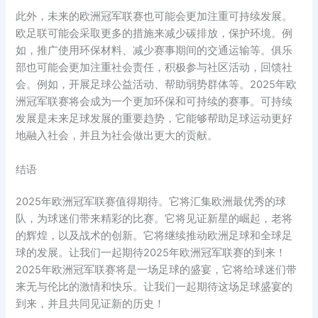
此外，未来的欧洲冠军联赛也可能会更加注重可持续发展。
欧足联可能会采取更多的措施来减少碳排放，保护环境。例
如，推广使用环保材料、减少赛事期间的交通运输等。俱乐
部也可能会更加注重社会责任，积极参与社区活动，回馈社
会。例如，开展足球公益活动、帮助弱势群体等。2025年欧
洲冠军联赛将会成为一个更加环保和可持续的赛事。可持续
发展是未来足球发展的重要趋势，它能够帮助足球运动更好
地融入社会，并且为社会做出更大的贡献。
结语
2025年欧洲冠军联赛值得期待。它将汇集欧洲最优秀的球
队，为球迷们带来精彩的比赛。它将见证新星的崛起，老将
的辉煌，以及战术的创新。它将继续推动欧洲足球和全球足
球的发展。让我们一起期待2025年欧洲冠军联赛的到来！
2025年欧洲冠军联赛将是一场足球的盛宴，它将给球迷们带
来无与伦比的激情和快乐。让我们一起期待这场足球盛宴的
到来，并且共同见证新的历史！