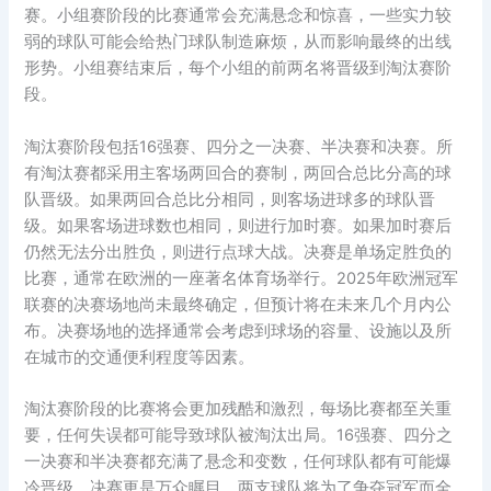
赛。小组赛阶段的比赛通常会充满悬念和惊喜，一些实力较
弱的球队可能会给热门球队制造麻烦，从而影响最终的出线
形势。小组赛结束后，每个小组的前两名将晋级到淘汰赛阶
段。
淘汰赛阶段包括16强赛、四分之一决赛、半决赛和决赛。所
有淘汰赛都采用主客场两回合的赛制，两回合总比分高的球
队晋级。如果两回合总比分相同，则客场进球多的球队晋
级。如果客场进球数也相同，则进行加时赛。如果加时赛后
仍然无法分出胜负，则进行点球大战。决赛是单场定胜负的
比赛，通常在欧洲的一座著名体育场举行。2025年欧洲冠军
联赛的决赛场地尚未最终确定，但预计将在未来几个月内公
布。决赛场地的选择通常会考虑到球场的容量、设施以及所
在城市的交通便利程度等因素。
淘汰赛阶段的比赛将会更加残酷和激烈，每场比赛都至关重
要，任何失误都可能导致球队被淘汰出局。16强赛、四分之
一决赛和半决赛都充满了悬念和变数，任何球队都有可能爆
冷晋级。决赛更是万众瞩目，两支球队将为了争夺冠军而全