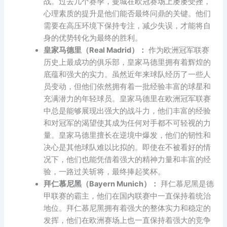
战。过去几个赛季，曼城在欧冠赛场上屡屡受挫，
心理素质的提升是他们能否最终问鼎的关键。他们
需要在高压环境下保持专注，减少失误，才能将自
身的优势转化为最终的胜利。
皇家马德里（Real Madrid）：
作为欧洲冠军联赛
历史上最成功的俱乐部，皇家马德里拥有着辉煌的
底蕴和强大的实力。虽然近年来球队经历了一些人
员变动，但他们依然拥有着一批经验丰富的球星和
充满潜力的年轻球员。皇家马德里在欧洲冠军联赛
中总是能够展现出强大的战斗力，他们丰富的经验
和对冠军的渴望使其成为任何对手都不可轻视的力
量。皇家马德里擅长在逆境中爆发，他们的韧性和
决心是其他球队难以比拟的。即使在不被看好的情
况下，他们也能凭借着强大的精神力量和丰富的经
验，一路过关斩将，最终捧起奖杯。
拜仁慕尼黑（Bayern Munich）：
拜仁慕尼黑是德
甲联赛的霸主，他们在国内联赛中一直保持着统治
地位。拜仁慕尼黑拥有着强大的整体实力和稳定的
发挥，他们在欧洲赛场上也一直保持着强大的竞争