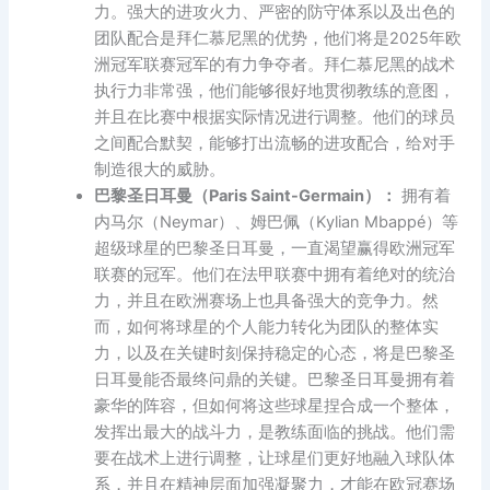
力。强大的进攻火力、严密的防守体系以及出色的
团队配合是拜仁慕尼黑的优势，他们将是2025年欧
洲冠军联赛冠军的有力争夺者。拜仁慕尼黑的战术
执行力非常强，他们能够很好地贯彻教练的意图，
并且在比赛中根据实际情况进行调整。他们的球员
之间配合默契，能够打出流畅的进攻配合，给对手
制造很大的威胁。
巴黎圣日耳曼（Paris Saint-Germain）：
拥有着
内马尔（Neymar）、姆巴佩（Kylian Mbappé）等
超级球星的巴黎圣日耳曼，一直渴望赢得欧洲冠军
联赛的冠军。他们在法甲联赛中拥有着绝对的统治
力，并且在欧洲赛场上也具备强大的竞争力。然
而，如何将球星的个人能力转化为团队的整体实
力，以及在关键时刻保持稳定的心态，将是巴黎圣
日耳曼能否最终问鼎的关键。巴黎圣日耳曼拥有着
豪华的阵容，但如何将这些球星捏合成一个整体，
发挥出最大的战斗力，是教练面临的挑战。他们需
要在战术上进行调整，让球星们更好地融入球队体
系，并且在精神层面加强凝聚力，才能在欧冠赛场