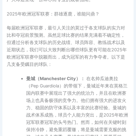
2025年欧洲冠军联赛：群雄逐鹿，谁能问鼎？
每届欧洲冠军联赛，最引人关注的莫过于各支球队的实力对
比和夺冠前景预测。虽然足球比赛的结果充满着不确定性，
但通过分析各支球队的历史战绩、球员阵容、教练战术以及
近期状态，我们可以大致判断出哪些球队更有可能在2025年
欧洲冠军联赛中脱颖而出，成为冠军的有力争夺者。以下是
几支备受瞩目的球队：
曼城（Manchester City）：
在名帅瓜迪奥拉
（Pep Guardiola）的带领下，曼城近年来在英格兰
国内联赛中展现出了强大的统治力，并且在欧洲赛
场上也具备极强的竞争力。他们拥有强大的进攻火
力、稳固的防守体系以及丰富的比赛经验。曼城的
战术体系成熟，球员个人能力突出，是2025年欧洲
冠军联赛冠军的头号热门。然而，如何在关键时刻
保持冷静，避免重蹈覆辙，将是曼城需要克服的挑